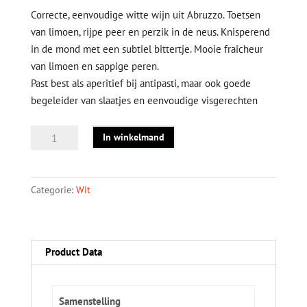
Correcte, eenvoudige witte wijn uit Abruzzo.
Toetsen
van
limoen, rijpe peer en perzik in de neus. Knisperend
in de mond met een subtiel bittertje. Mooie fraîcheur
van limoen en sappige peren.
Past best als aperitief bij antipasti, maar ook goede
begeleider van slaatjes en eenvoudige visgerechten
Kriya
In winkelmand
Trebbiano
d'Abruzzo
aantal
Categorie:
Wit
Product Data
Samenstelling