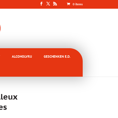
0 items
ALCOHOLVRIJ
GESCHENKEN E.D.
lleux
es