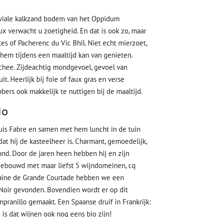
uviale kalkzand bodem van het Oppidum
x verwacht u zoetigheid. En dat is ook zo, maar
tes of Pacherenc du Vic Bhil. Niet echt mierzoet,
e hem tijdens een maaltijd kan van genieten.
ychee. Zijdeachtig mondgevoel, gevoel van
uit. Heerlijk bij foie of faux gras en verse
bbers ook makkelijk te nuttigen bij de maaltijd.
io
uis Fabre en samen met hem luncht in de tuin
dat hij de kasteelheer is. Charmant, gemoedelijk,
d. Door de jaren heen hebben hij en zijn
tgebouwd met maar liefst 5 wijndomeinen, cq
maine de Grande Courtade hebben we een
Noir gevonden. Bovendien wordt er op dit
ranillo gemaakt. Een Spaanse druif in Frankrijk:
 is dat wijnen ook nog eens bio zijn!