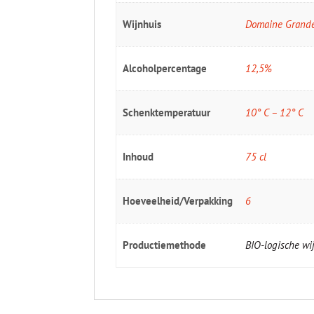
Wijnhuis
Domaine Grande
Alcoholpercentage
12,5%
Schenktemperatuur
10° C – 12° C
Inhoud
75 cl
Hoeveelheid/Verpakking
6
Productiemethode
BIO-logische w