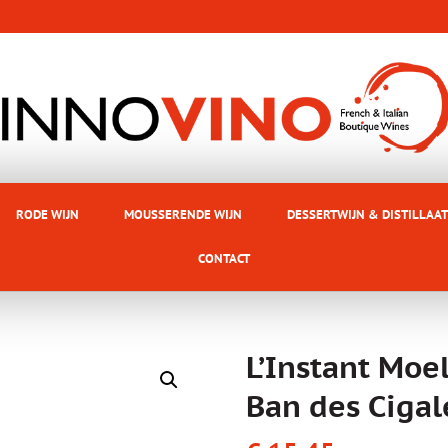
RODE WIJN
MOUSSERENDE WIJN
DESSERTWIJN & DISTILLAAT
CONTACT
L’Instant Moe
Ban des Cigal