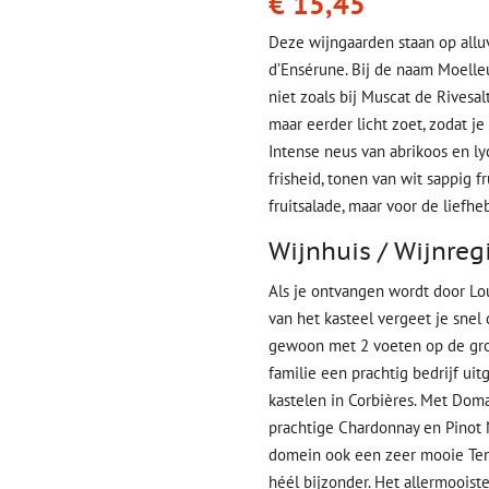
€
15,45
Deze wijngaarden staan op all
d’Ensérune. Bij de naam Moelleu
niet zoals bij Muscat de Rivesal
maar eerder licht zoet, zodat j
Intense neus van abrikoos en l
frisheid, tonen van wit sappig fr
fruitsalade, maar voor de liefhe
Wijnhuis / Wijnreg
Als je ontvangen wordt door Lo
van het kasteel vergeet je snel 
gewoon met 2 voeten op de gron
familie een prachtig bedrijf ui
kastelen in Corbières. Met Do
prachtige Chardonnay en Pinot 
domein ook een zeer mooie Temp
héél bijzonder. Het allermooiste