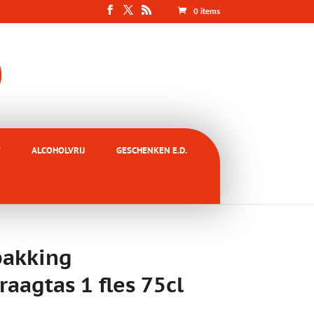
0 items
ALCOHOLVRIJ
GESCHENKEN E.D.
pakking
agtas 1 fles 75cl